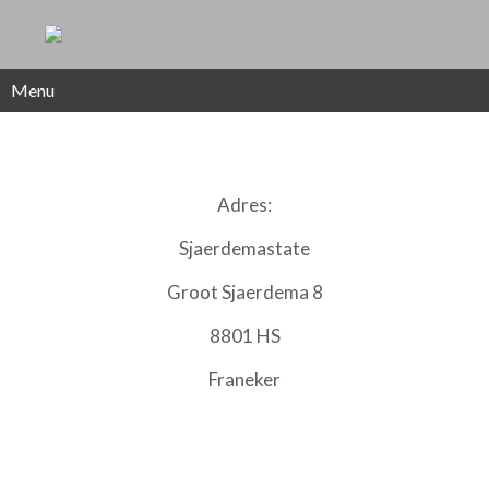
Menu
Adres:
Sjaerdemastate
Groot Sjaerdema 8
8801 HS
Franeker