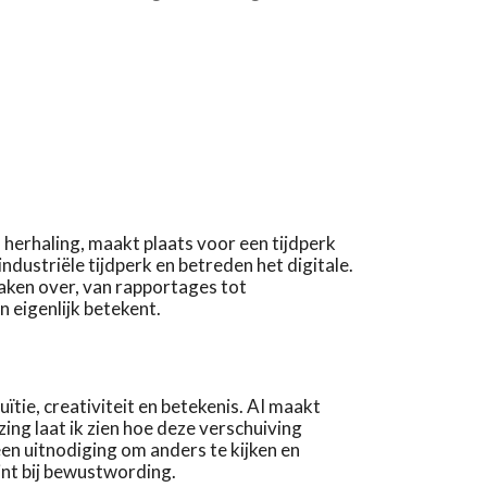
n herhaling, maakt plaats voor een tijdperk
ndustriële tijdperk en betreden het digitale.
taken over, van rapportages tot
n eigenlijk betekent.
tie, creativiteit en betekenis. AI maakt
zing laat ik zien hoe deze verschuiving
een uitnodiging om anders te kijken en
int bij bewustwording.