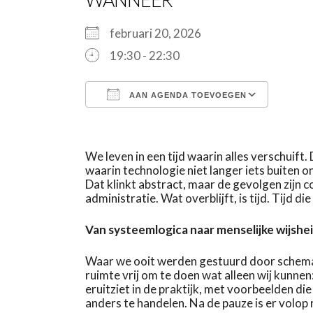
februari 20, 2026
19:30 - 22:30
AAN AGENDA TOEVOEGEN
Download ICS
Google Calendar
iCalendar
Office 365
Outlook Live
We leven in een tijd waarin alles verschuift
waarin technologie niet langer iets buiten o
Dat klinkt abstract, maar de gevolgen zijn 
administratie. Wat overblijft, is tijd. Tijd
Van systeemlogica naar menselijke wijshe
Waar we ooit werden gestuurd door schema’s,
ruimte vrij om te doen wat alleen wij kunnen:
eruitziet in de praktijk, met voorbeelden di
anders te handelen. Na de pauze is er volop