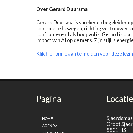
Over Gerard Duursma
Gerard Duursma is spreker en begeleider op 
controle te bewegen, richting vertrouwen en
confronterend als hoopvol is. Gerard is opr
impact van AI op de mens. Zijn stijl is energi
Klik hier om je aan te melden voor deze lezin
Pagina
Locati
Sjaerdemas
HOME
Groot Sjae
AGENDA
8801 HS