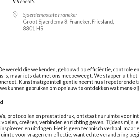
Sjaerdemastate Franeker
Groot Sjaerdema 8, Franeker, Friesland,
8801 HS
. De wereld die we kenden, gebouwd op efficiëntie, controle e
ns is, maar iets dat met ons meebeweegt. We stappen uit het i
concreet. Kunstmatige intelligentie neemt nu al repeterende 
 die we kunnen gebruiken om opnieuw te ontdekken wat mens-zij
id
 protocollen en prestatiedruk, ontstaat nu ruimte voor intuï
 voelen, creëren, verbinden en richting geven. Tijdens mijn le
e inspireren en uitdagen. Het is geen technisch verhaal, maar 
 ruimte voor vragen en reflectie, want echte verandering beg